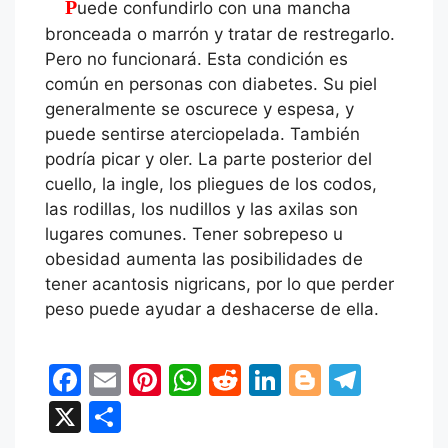
Puede confundirlo con una mancha
bronceada o marrón y tratar de restregarlo.
Pero no funcionará. Esta condición es
común en personas con diabetes. Su piel
generalmente se oscurece y espesa, y
puede sentirse aterciopelada. También
podría picar y oler. La parte posterior del
cuello, la ingle, los pliegues de los codos,
las rodillas, los nudillos y las axilas son
lugares comunes. Tener sobrepeso u
obesidad aumenta las posibilidades de
tener acantosis nigricans, por lo que perder
peso puede ayudar a deshacerse de ella.
F
E
Pi
W
R
Li
Bl
T
a
m
nt
h
e
n
o
el
X
C
c
ai
er
at
d
k
g
e