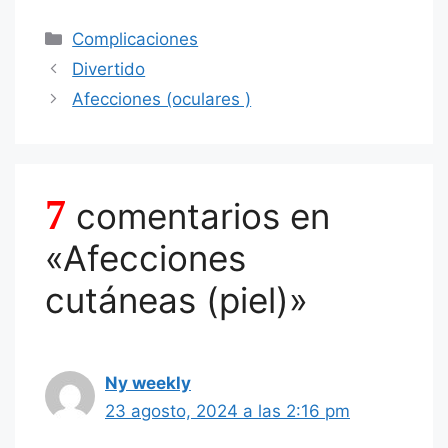
o
e
l
e
s
di
e
g
gr
m
Categorías
Complicaciones
b
st
A
t
dI
er
a
p
Divertido
o
p
n
m
ar
Afecciones (oculares )
o
p
tir
k
7
comentarios en
«Afecciones
cutáneas (piel)»
Ny weekly
23 agosto, 2024 a las 2:16 pm