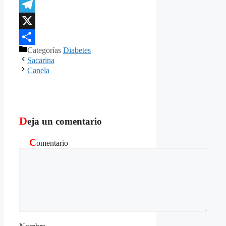
Blogger
Telegram
X
Categorías
Diabetes
Compartir
Sacarina
Canela
D
eja un comentario
C
omentario