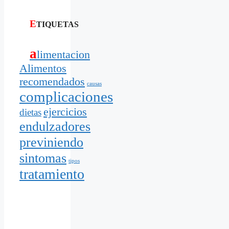
E
TIQUETAS
a
limentacion
Alimentos
recomendados
causas
complicaciones
ejercicios
dietas
endulzadores
previniendo
sintomas
tipos
tratamiento