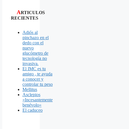
A
RTICULOS
RECIENTES
Adiós al
pinchazo en el
dedo con el
nuevo
glucómetro de
tecnología no
invasiva.
El IMC es tu
amigo , te ayuda
a conocer y
controlar tu peso
Mellitus
Asclepios
«Incesantemente
benévolo»
El caduceo