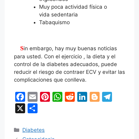
Muy poca actividad física o
vida sedentaria
Tabaquismo
Sin embargo, hay muy buenas noticias
para usted. Con el ejercicio , la dieta y el
control de la diabetes adecuados, puede
reducir el riesgo de contraer ECV y evitar las
complicaciones que conlleva.
F
E
Pi
W
R
Li
Bl
T
a
m
nt
h
e
n
o
el
X
C
c
ai
er
at
d
k
g
e
o
e
l
e
s
di
e
g
gr
m
Categorías
Diabetes
b
st
A
t
dI
er
a
p