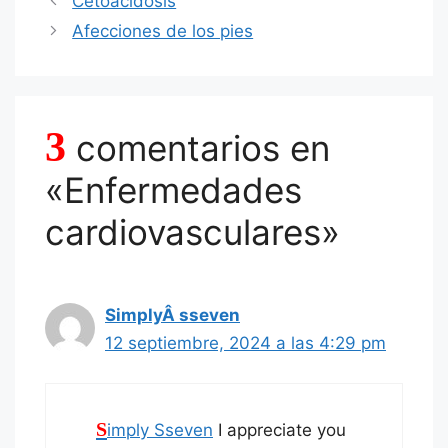
Cetoacidosis
o
p
n
m
ar
Afecciones de los pies
o
p
tir
k
3
comentarios en
«Enfermedades
cardiovasculares»
SimplyÂ sseven
12 septiembre, 2024 a las 4:29 pm
Simply Sseven
I appreciate you