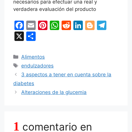
necesarios para efectuar una real y
verdadera evaluación del producto
F
E
Pi
W
R
Li
Bl
T
a
m
nt
h
e
n
o
el
X
C
c
ai
er
at
d
k
g
e
o
e
l
e
s
di
e
g
gr
m
Categorías
Alimentos
b
st
A
t
dI
er
a
p
Etiquetas
endulzadores
o
p
n
m
ar
3 aspectos a tener en cuenta sobre la
o
p
tir
diabetes
k
Alteraciones de la glucemia
1
comentario en