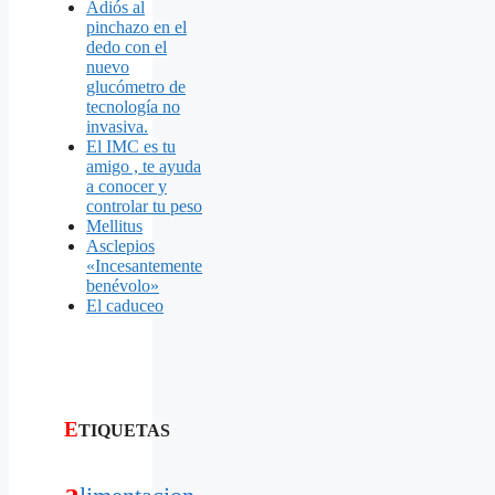
Adiós al
pinchazo en el
dedo con el
nuevo
glucómetro de
tecnología no
invasiva.
El IMC es tu
amigo , te ayuda
a conocer y
controlar tu peso
Mellitus
Asclepios
«Incesantemente
benévolo»
El caduceo
E
TIQUETAS
a