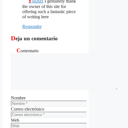
Y
ouJizz
I genuinely thank
the owner of this site for
offering such a fantastic piece
of writing here
Responder
D
eja un comentario
C
omentario
Nombre
Correo electrónico
Web