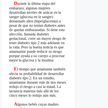
D
urante la última etapa del
embarazo, algunas mujeres
desarrollan niveles de azúcar en la
sangre (glucosa en la sangre)
demasiado altos (hiperglucemia) a
pesar de que no tenían diabetes antes
de quedar embarazadas. Si tiene esta
afección, llamada diabetes
gestacional, corre un mayor riesgo de
tener diabetes tipo 2 más adelante en
la vida. Pero la buena noticia es que
amamantar puede reducir su riesgo
porque ayuda a su cuerpo a procesar
mejor la glucosa y la insulina.
E
l tiempo que amamanta también
afecta su probabilidad de desarrollar
diabetes tipo 2. En un estudio,
amamantar durante más de dos meses
redujo el riesgo a casi la mitad. La
lactancia materna más allá de los
cinco meses lo redujo aún más.
A
lgunos bebés cuyas madres