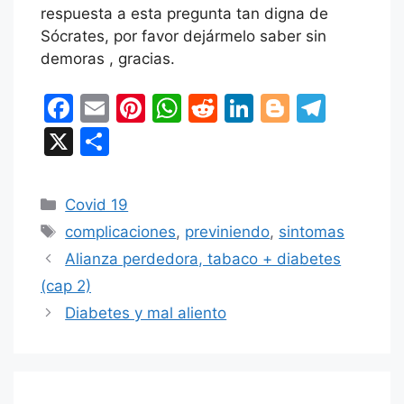
respuesta a esta pregunta tan digna de
Sócrates, por favor dejármelo saber sin
demoras , gracias.
F
E
Pi
W
R
Li
Bl
T
a
m
nt
h
e
n
o
el
X
C
c
ai
er
at
d
k
g
e
o
e
l
e
s
di
e
g
gr
m
Categorías
Covid 19
b
st
A
t
dI
er
a
p
Etiquetas
complicaciones
,
previniendo
,
sintomas
o
p
n
m
ar
Alianza perdedora, tabaco + diabetes
o
p
tir
(cap 2)
k
Diabetes y mal aliento