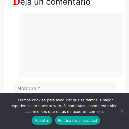
D
eja un comentario
Comentario
Nombre
Usamos cookies para asegurar que te damos la mejor
Correo
experiencia en nuestra web. Si continúas usando este sitio,
electrónico
asumiremos que estás de acuerdo con ello.
Web
Aceptar
Política de privacidad